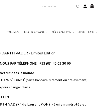
Mon pan
COFFRES
HECTOR SAXE
DÉCORATION
HIGH TECH
s DARTH VADER - Limited Edition
NOUS PAR TÉLÉPHONE :
+33 (0)1 45 63 30 66
 partout
dans le monde
t
100% SÉCURISÉ
(carte bancaire, virement ou prélèvement)
S
pour changer d’avis
TION
RTH VADER" de Laurent PONS - Série numérotée et