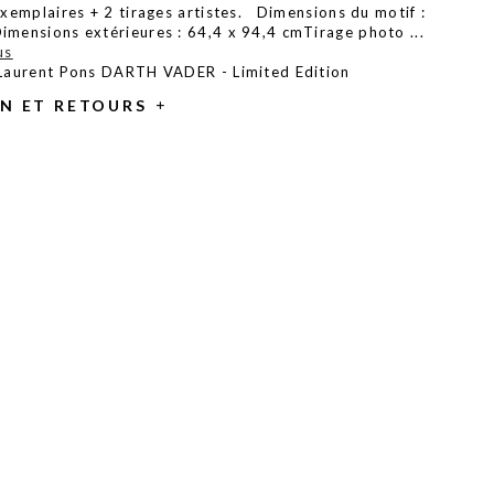
exemplaires + 2 tirages artistes. Dimensions du motif :
imensions extérieures : 64,4 x 94,4 cmTirage photo
...
us
 Laurent Pons DARTH VADER - Limited Edition
ON ET RETOURS