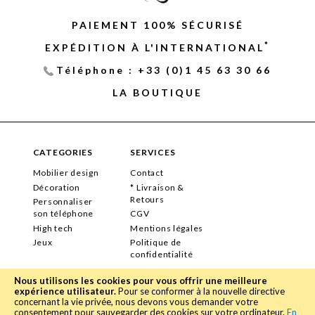
PAIEMENT 100% SÉCURISÉ
*
EXPÉDITION À L'INTERNATIONAL
Téléphone : +33 (0)1 45 63 30 66
LA BOUTIQUE
CATEGORIES
SERVICES
Mobilier design
Contact
Décoration
* Livraison &
Retours
Personnaliser
son téléphone
CGV
High tech
Mentions légales
Jeux
Politique de
confidentialité
Nous utilisons les cookies pour vous offrir une meilleure
expérience utilisateur.
Pour se conformer à la nouvelle directive
concernant la vie privée, nous devons vous demander votre
NEWSLETTER
consentement pour sauvegarder des cookies sur votre ordinateur.
En