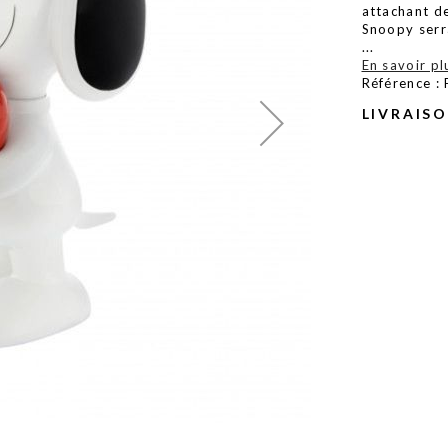
attachant d
Snoopy serra
...
En savoir pl
Référence 
LIVRAIS