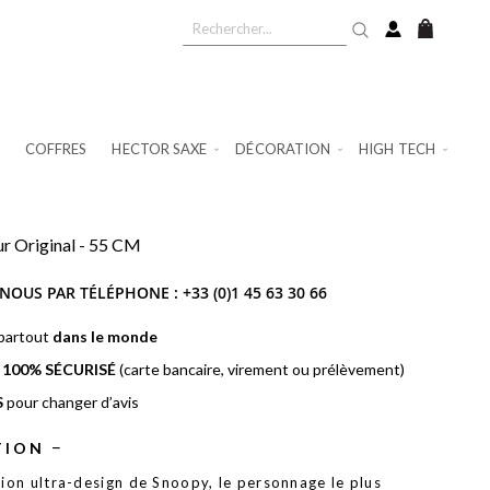
Mon pan
COFFRES
HECTOR SAXE
DÉCORATION
HIGH TECH
r Original - 55 CM
NOUS PAR TÉLÉPHONE :
+33 (0)1 45 63 30 66
 partout
dans le monde
t
100% SÉCURISÉ
(carte bancaire, virement ou prélèvement)
S
pour changer d’avis
TION
sion ultra-design de Snoopy, le personnage le plus