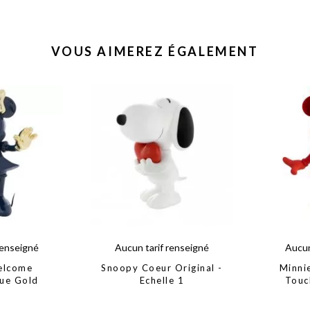
VOUS AIMEREZ ÉGALEMENT
renseigné
Aucun tarif renseigné
Aucun
elcome
Snoopy Coeur Original -
Minni
lue Gold
Echelle 1
Touc