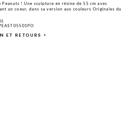
e Peanuts ! Une sculpture en résine de 55 cm avec
nt un coeur, dans sa version aux couleurs Originales du
us
: PEAST05501PO
ON ET RETOURS