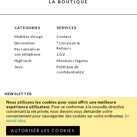
LA BOUTIQUE
CATEGORIES
SERVICES
Mobilier design
Contact
Décoration
* Livraison &
Retours
Personnaliser
son téléphone
CGV
High tech
Mentions légales
Jeux
Politique de
confidentialité
NEWSLETTER
Nous utilisons les cookies pour vous offrir une meilleure
Entrez votre adresse e-mail pour recevoir nos offres
expérience utilisateur.
Pour se conformer à la nouvelle directive
concernant la vie privée, nous devons vous demander votre
OK
consentement pour sauvegarder des cookies sur votre ordinateur.
En
savoir plus
.
AUTORISER LES COOKIES
Réalisation