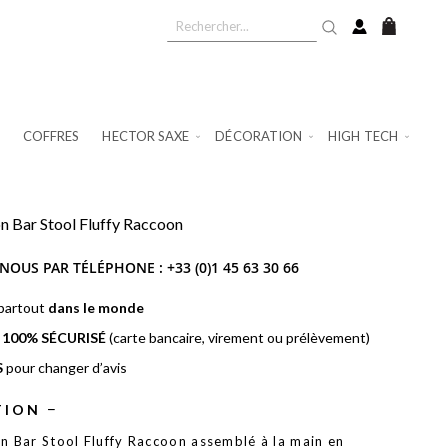
Mon pan
COFFRES
HECTOR SAXE
DÉCORATION
HIGH TECH
n Bar Stool Fluffy Raccoon
NOUS PAR TÉLÉPHONE :
+33 (0)1 45 63 30 66
 partout
dans le monde
t
100% SÉCURISÉ
(carte bancaire, virement ou prélèvement)
S
pour changer d’avis
TION
n Bar Stool Fluffy Raccoon assemblé à la main en