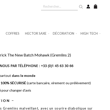
Mon pan
COFFRES
HECTOR SAXE
DÉCORATION
HIGH TECH
ick The New Batch Mohawk (Gremlins 2)
NOUS PAR TÉLÉPHONE :
+33 (0)1 45 63 30 66
 partout
dans le monde
t
100% SÉCURISÉ
(carte bancaire, virement ou prélèvement)
S
pour changer d’avis
TION
es Gremlins malveillant, avec un sourire diabolique sur