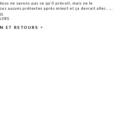
Nous ne savons pas ce qu'il prévoit, mais ne le
ous aucuns prétextes après minuit et ça devrait aller..
...
us
 6385
ON ET RETOURS