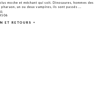
e plus moche et méchant qui soit. Dinosaures, hommes des
n pharaon, un ou deux vampires, ils sont passés
...
us
 4506
ON ET RETOURS