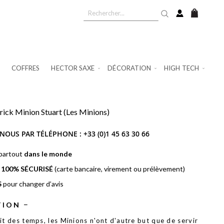
Mon pan
COFFRES
HECTOR SAXE
DÉCORATION
HIGH TECH
ick Minion Stuart (Les Minions)
NOUS PAR TÉLÉPHONE :
+33 (0)1 45 63 30 66
 partout
dans le monde
t
100% SÉCURISÉ
(carte bancaire, virement ou prélèvement)
S
pour changer d’avis
TION
it des temps, les Minions n'ont d'autre but que de servir